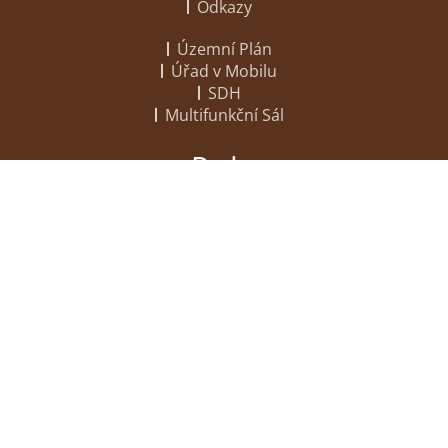
Odkazy
Územní Plán
Úřad v Mobilu
SDH
Multifunkční Sál
Deska
Informace
Dokumenty
Rozpočet
Zasedání
Kontakty
Obecní úřad Dobšín
Dobšín 51
294 04 Dolní Bousov
Tel:
326 396 470