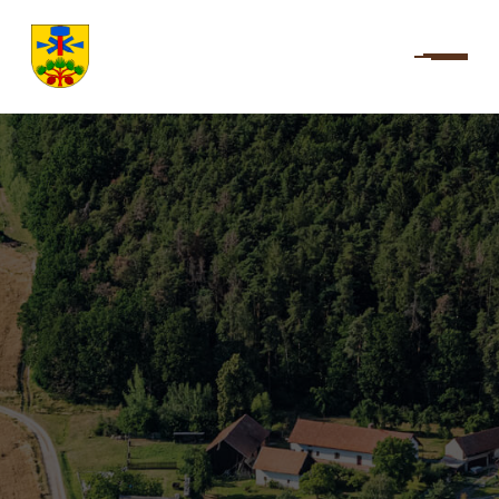
Úvod
Deska
Mikroregion Český ráj