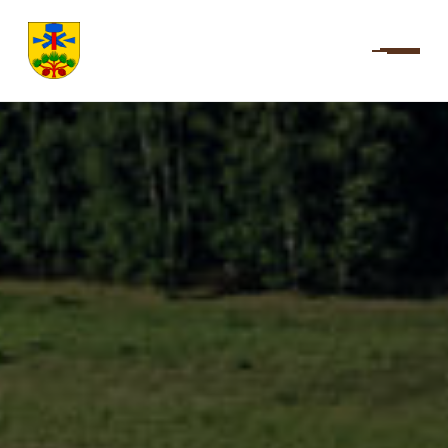
Úvod
Rychlé Odkazy
Fotogalerie